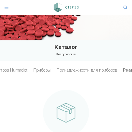
Каталог
Коагулология
тров Humaclot
Приборы
Принадлежности для приборов
Реа